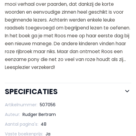
mooi verhaal over paarden, dat dankzij de korte
woorden en eenvoudige zinnen heel geschikt is voor
beginnende lezers. Achterin werden enkele leuke
raadsels toegevoegd om begrijpend lezen te oefenen.
In het boek ga je met Roos mee op haar eerste dag bij
een nieuwe manege. De andere kinderen vinden haar
roze rijbroek maar niks. Maar dan ontmoet Roos een
eenzame pony die net zo veel van roze houdt als zij…
Leesplezier verzekerd!
SPECIFICATIES
Artikelnummer:
507056
Auteur:
Rudger Bertram
Aantal pagina's:
48
Vaste boekenprijs:
Ja