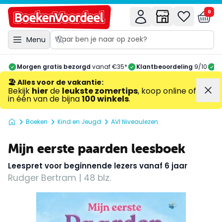
0
Menu
Morgen gratis bezorgd
vanaf €35*
Klantbeoordeling
9/10
A
🏖️ Alles voor de vakantie
:
Bekijk
hier
de
leukste zomertips
, koop online of
in één van de bijna
100 winkels
.
Boeken
Kind en Jeugd
AVI Niveaulezen
Mijn eerste paarden leesboek
Leespret voor beginnende lezers vanaf 6 jaar
Rudger Bertram | 48 blz.