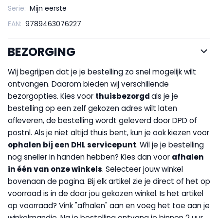
Serie:
Mijn eerste
EAN:
9789463076227
BEZORGING
Wij begrijpen dat je je bestelling zo snel mogelijk wilt
ontvangen. Daarom bieden wij verschillende
bezorgopties. Kies voor
thuisbezorgd
als je je
bestelling op een zelf gekozen adres wilt laten
afleveren, de bestelling wordt geleverd door DPD of
postnl. Als je niet altijd thuis bent, kun je ook kiezen voor
op
halen bij een DHL servicepunt
. Wil je je bestelling
nog sneller in handen hebben? Kies dan voor
afhalen
in één van onze winkels
. Selecteer jouw winkel
bovenaan de pagina. Bij elk artikel zie je direct of het op
voorraad is in de door jou gekozen winkel. Is het artikel
op voorraad? Vink "afhalen" aan en voeg het toe aan je
winkelmandje. Na je bestelling ontvang je binnen 2 uur