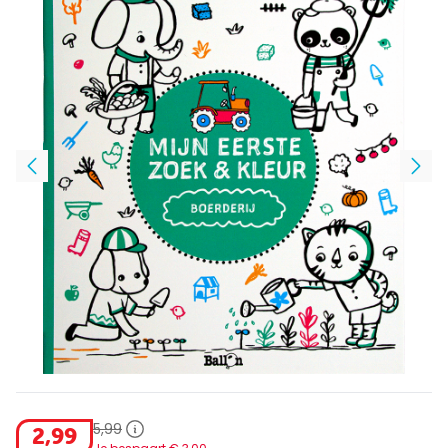
5
,
99
2
,
99