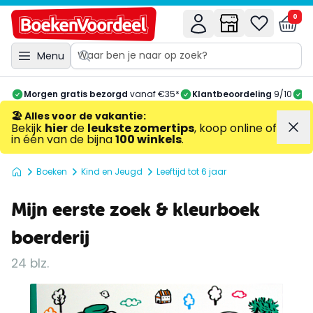
0
Menu
Morgen gratis bezorgd
vanaf €35*
Klantbeoordeling
9/10
A
🏖️ Alles voor de vakantie
:
Bekijk
hier
de
leukste zomertips
, koop online of
in één van de bijna
100 winkels
.
Boeken
Kind en Jeugd
Leeftijd tot 6 jaar
Mijn eerste zoek & kleurboek
boerderij
24 blz.