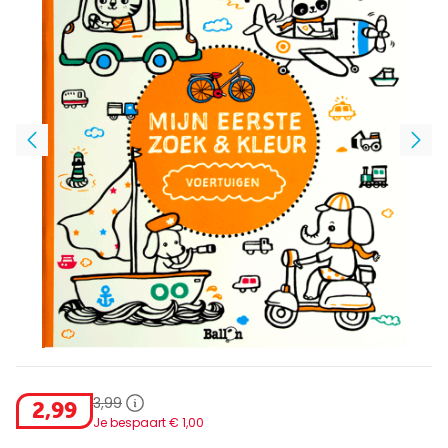
3
,
99
2
,
99
Je bespaart €
1
,
00