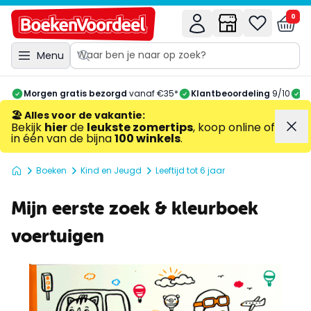
0
Menu
Morgen gratis bezorgd
vanaf €35*
Klantbeoordeling
9/10
A
🏖️ Alles voor de vakantie
:
Bekijk
hier
de
leukste zomertips
, koop online of
in één van de bijna
100 winkels
.
Boeken
Kind en Jeugd
Leeftijd tot 6 jaar
Mijn eerste zoek & kleurboek
voertuigen