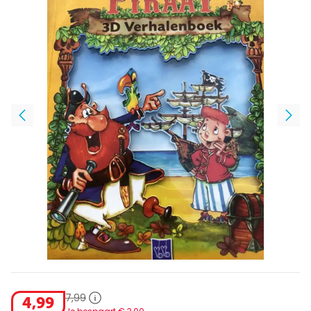
7
,
99
4
,
99