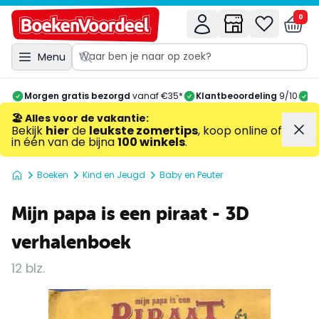
0
Menu
Morgen gratis bezorgd
vanaf €35*
Klantbeoordeling
9/10
A
🏖️ Alles voor de vakantie
:
Bekijk
hier
de
leukste zomertips
, koop online of
in één van de bijna
100 winkels
.
Boeken
Kind en Jeugd
Baby en Peuter
Mijn papa is een piraat - 3D
verhalenboek
12 blz.