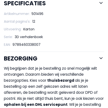
SPECIFICATIES
Artikelnummer:
501496
Aantal pagina's:
12
Uitvoering:
Karton
Serie:
3D verhalenboek
EAN:
9789460338007
BEZORGING
Wij begrijpen dat je je bestelling zo snel mogelijk wilt
ontvangen. Daarom bieden wij verschillende
bezorgopties. Kies voor
thuisbezorgd
als je je
bestelling op een zelf gekozen adres wilt laten
afleveren, de bestelling wordt geleverd door DPD of
postnl. Als je niet altijd thuis bent, kun je ook kiezen voor
op
halen bij een DHL servicepunt
. Wil je je bestelling