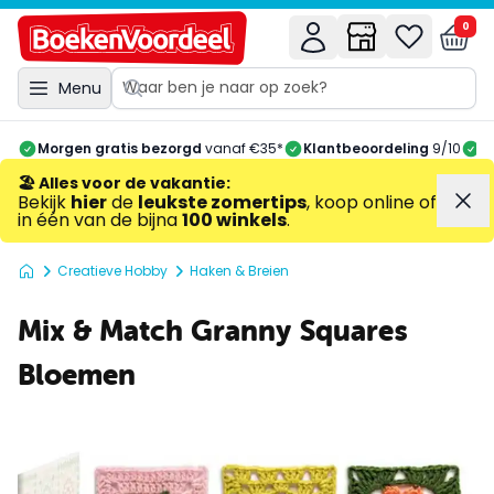
0
Menu
Morgen gratis bezorgd
vanaf €35*
Klantbeoordeling
9/10
A
🏖️ Alles voor de vakantie
:
Bekijk
hier
de
leukste zomertips
, koop online of
in één van de bijna
100 winkels
.
Creatieve Hobby
Haken & Breien
Mix & Match Granny Squares
Bloemen