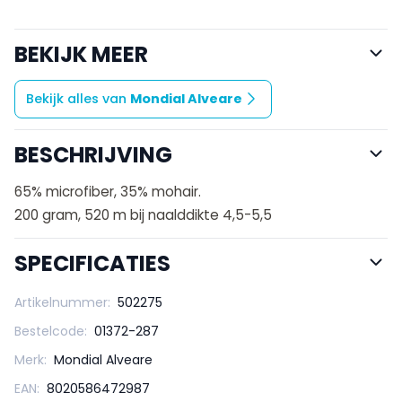
BEKIJK MEER
Bekijk alles van
Mondial Alveare
BESCHRIJVING
65% microfiber, 35% mohair.
200 gram, 520 m bij naalddikte 4,5-5,5
SPECIFICATIES
Artikelnummer:
502275
Bestelcode:
01372-287
Merk:
Mondial Alveare
EAN:
8020586472987