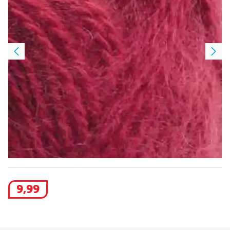
9
,
99