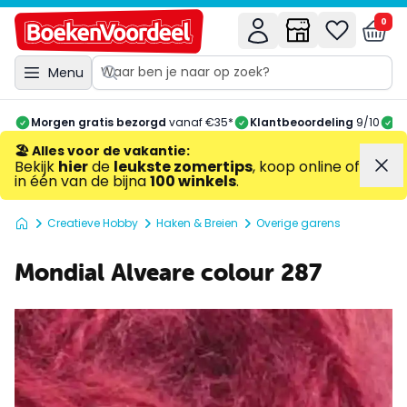
0
Menu
Morgen gratis bezorgd
vanaf €35*
Klantbeoordeling
9/10
A
🏖️ Alles voor de vakantie
:
Bekijk
hier
de
leukste zomertips
, koop online of
in één van de bijna
100 winkels
.
Creatieve Hobby
Haken & Breien
Overige garens
Mondial Alveare colour 287