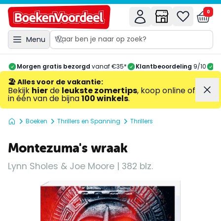
0
Menu
Morgen gratis bezorgd
vanaf €35*
Klantbeoordeling
9/10
A
🏖️ Alles voor de vakantie
:
Bekijk
hier
de
leukste zomertips
, koop online of
in één van de bijna
100 winkels
.
Boeken
Thrillers en Spanning
Thrillers
Montezuma's wraak
Lynn Sholes & Joe Moore | 382 blz.