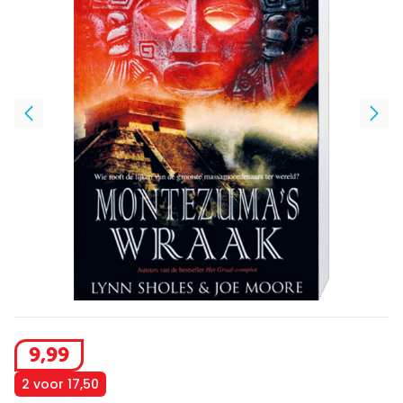
9
,
99
2 voor 17,50