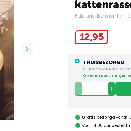
kattenrass
Fabiana Belmonte | 160
12
,
95
THUISBEZORGD
Duurzaam geleverd op jou
op voorraad, morgen 
Gratis bezorgd
vanaf 
Voor 14:00 uur besteld,