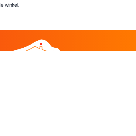
e winkel.
DEEL
CADEAU EN INSPIRATIE
Creatieve hobby
Spel en puzzel
Kind en jeugd