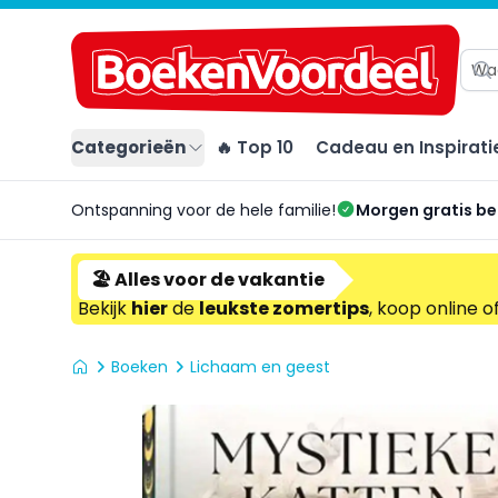
Categorieën
🔥 Top 10
Cadeau en Inspirati
Ontspanning voor de hele familie!
Morgen gratis b
🏖️ Alles voor de vakantie
Bekijk
hier
de
leukste zomertips
, koop online o
Boeken
Lichaam en geest