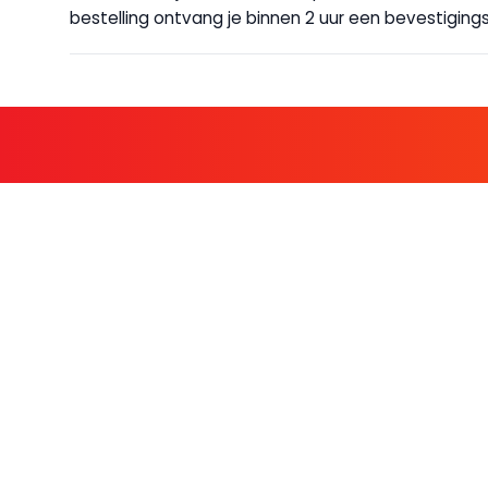
bestelling ontvang je binnen 2 uur een bevestigingsm
KOM BIJ D
FAMILIE LEDEN HEBBEN BIJ ONS
KLANTENSERVICE
OVER BO
Contact
Over ons
Bestellen & betalen
Werken bij Bo
Retourneren
Nieuws