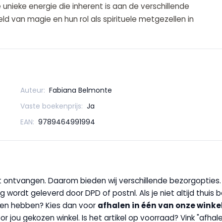
nieke energie die inherent is aan de verschillende
d van magie en hun rol als spirituele metgezellen in
Auteur:
Fabiana Belmonte
Vaste boekenprijs:
Ja
EAN:
9789464991994
wilt ontvangen. Daarom bieden wij verschillende bezorgopties
g wordt geleverd door DPD of postnl. Als je niet altijd thuis 
handen hebben? Kies dan voor
afhalen in één van onze winke
 door jou gekozen winkel. Is het artikel op voorraad? Vink "af