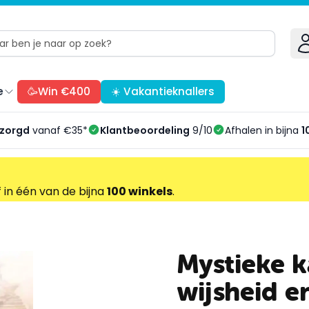
e
🥳Win €400
☀️ Vakantieknallers
ezorgd
vanaf €35*
Klantbeoordeling
9/10
Afhalen in bijna
1
f in één van de bijna
100 winkels
.
Mystieke k
wijsheid e