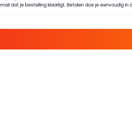
ail dat je bestelling klaarligt. Betalen doe je eenvoudig in d
E FAMILIE EN PROFITEER!
 ALTIJD EEN STREEPJE VOOR; KORTING, NIEUWSBRIEF EN MEER..
EKENVOORDEEL
MIJN BOEKENVOOR
Bestellingen
ekenVoordeel
Verlanglijst
Mijn aanbiedingen