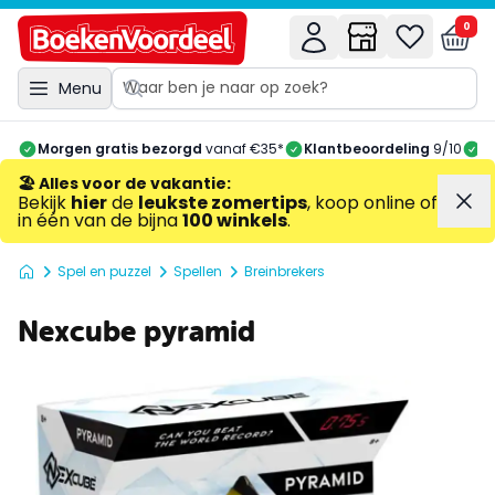
0
Menu
Morgen gratis bezorgd
vanaf €35*
Klantbeoordeling
9/10
A
🏖️ Alles voor de vakantie
:
Bekijk
hier
de
leukste zomertips
, koop online of
in één van de bijna
100 winkels
.
Spel en puzzel
Spellen
Breinbrekers
Nexcube pyramid