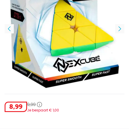
9
,
99
8
,
99
Je bespaart €
1
,
00