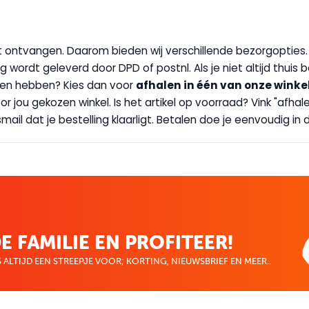
wilt ontvangen. Daarom bieden wij verschillende bezorgopties
g wordt geleverd door DPD of postnl. Als je niet altijd thuis 
handen hebben? Kies dan voor
afhalen in één van onze winke
 door jou gekozen winkel. Is het artikel op voorraad? Vink "af
ail dat je bestelling klaarligt. Betalen doe je eenvoudig in d
E FAMILIE EN PROFITEER!
 ALTIJD EEN STREEPJE VOOR; KORTING, NIEUWSBRIEF EN MEER..