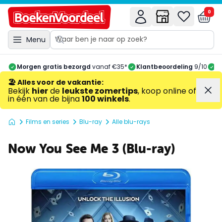
0
Menu
Morgen gratis bezorgd
vanaf €35*
Klantbeoordeling
9/10
A
🏖️ Alles voor de vakantie
:
Bekijk
hier
de
leukste zomertips
, koop online of
in één van de bijna
100 winkels
.
Films en series
Blu-ray
Alle blu-rays
Now You See Me 3 (Blu-ray)