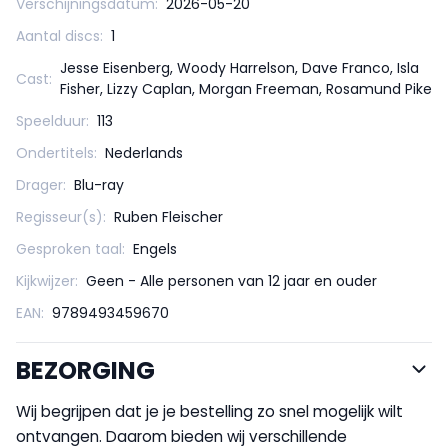
Verschijningsdatum:
2026-05-20
Aantal discs:
1
Jesse Eisenberg, Woody Harrelson, Dave Franco, Isla
Cast:
Fisher, Lizzy Caplan, Morgan Freeman, Rosamund Pike
Speelduur:
113
Ondertitels:
Nederlands
Drager:
Blu-ray
Regisseur(s):
Ruben Fleischer
Gesproken taal:
Engels
Kijkwijzer:
Geen - Alle personen van 12 jaar en ouder
EAN:
9789493459670
BEZORGING
Wij begrijpen dat je je bestelling zo snel mogelijk wilt
ontvangen. Daarom bieden wij verschillende