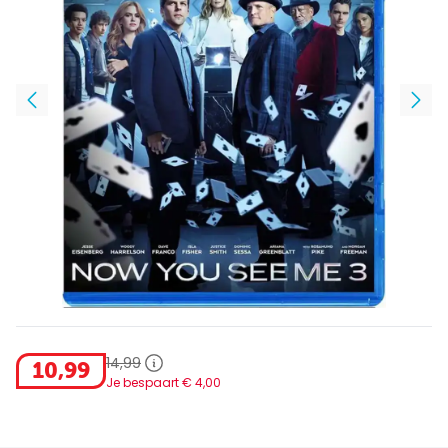
14
,
99
10
,
99
Je bespaart €
4
,
00