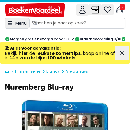
0
Menu
Morgen gratis bezorgd
vanaf €35*
Klantbeoordeling
9/10
A
🏖️ Alles voor de vakantie
:
Bekijk
hier
de
leukste zomertips
, koop online of
in één van de bijna
100 winkels
.
Films en series
Blu-ray
Alle blu-rays
Nuremberg Blu-ray