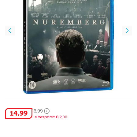
16
,
99
14
,
99
Je bespaart €
2
,
00