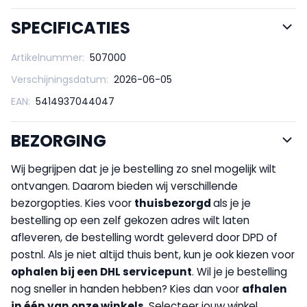
SPECIFICATIES
Artikelnummer:
507000
Verschijningsdatum:
2026-06-05
EAN:
5414937044047
BEZORGING
Wij begrijpen dat je je bestelling zo snel mogelijk wilt
ontvangen. Daarom bieden wij verschillende
bezorgopties. Kies voor
thuisbezorgd
als je je
bestelling op een zelf gekozen adres wilt laten
afleveren, de bestelling wordt geleverd door DPD of
postnl. Als je niet altijd thuis bent, kun je ook kiezen voor
op
halen bij een DHL servicepunt
. Wil je je bestelling
nog sneller in handen hebben? Kies dan voor
afhalen
in één van onze winkels
. Selecteer jouw winkel