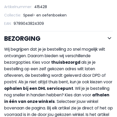
Artikelnummer:
415428
Collectie:
Speel- en oefenboeken
EAN:
9789043824309
BEZORGING
Wij begrijpen dat je je bestelling zo snel mogelijk wilt
ontvangen. Daarom bieden wij verschillende
bezorgopties. Kies voor
thuisbezorgd
als je je
bestelling op een zelf gekozen adres wilt laten
afleveren, de bestelling wordt geleverd door DPD of
postnl. Als je niet altijd thuis bent, kun je ook kiezen voor
op
halen bij een DHL servicepunt
. Wil je je bestelling
nog sneller in handen hebben? Kies dan voor
afhalen
in één van onze winkels
. Selecteer jouw winkel
bovenaan de pagina. Bij elk artikel zie je direct of het op
voorraad is in de door jou gekozen winkel. Is het artikel