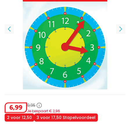
9
,
95
6
,
99
Je bespaart €
2
,
96
2 voor 12,50
3 voor 17,50 Stapelvoordeel