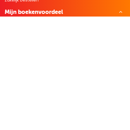
Mijn boekenvoordeel
Bestellingen
Verlanglijst
Mijn aanbiedingen
Winkelaankopen
Cadeau en Inspiratie
Creatieve hobby
Spel en puzzel
Kind en jeugd
Boeken