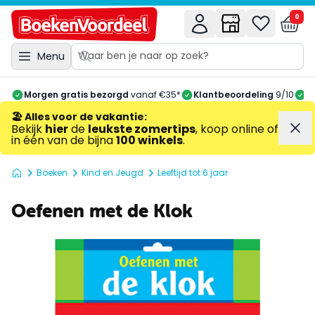
0
Menu
Morgen gratis bezorgd
vanaf €35*
Klantbeoordeling
9/10
A
🏖️ Alles voor de vakantie
:
Bekijk
hier
de
leukste zomertips
, koop online of
in één van de bijna
100 winkels
.
Boeken
Kind en Jeugd
Leeftijd tot 6 jaar
Oefenen met de Klok