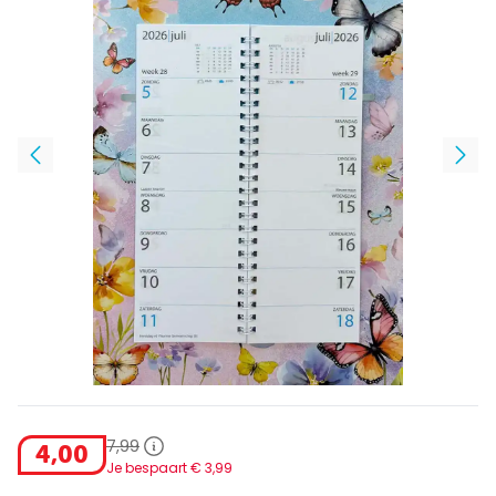
7
,
99
4
,
00
Je bespaart €
3
,
99