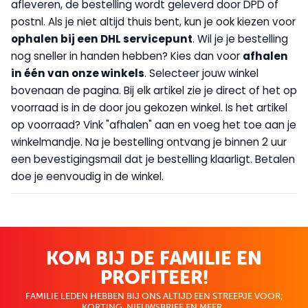
afleveren, de bestelling wordt geleverd door DPD of
postnl. Als je niet altijd thuis bent, kun je ook kiezen voor
op
halen bij een DHL servicepunt
. Wil je je bestelling
nog sneller in handen hebben? Kies dan voor
afhalen
in één van onze winkels
. Selecteer jouw winkel
bovenaan de pagina. Bij elk artikel zie je direct of het op
voorraad is in de door jou gekozen winkel. Is het artikel
op voorraad? Vink "afhalen" aan en voeg het toe aan je
winkelmandje. Na je bestelling ontvang je binnen 2 uur
een bevestigingsmail dat je bestelling klaarligt. Betalen
doe je eenvoudig in de winkel.
KOM BIJ DE FAMILIE EN
PROFITEER!
FAMILIE LEDEN HEBBEN BIJ ONS ALTIJD EEN STREEPJE VOOR;
KORTING, NIEUWSBRIEF EN MEER..