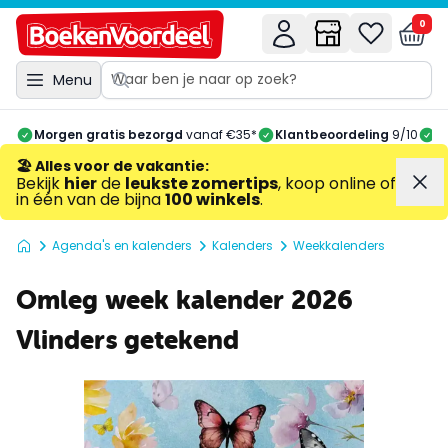
0
Menu
Morgen gratis bezorgd
vanaf €35*
Klantbeoordeling
9/10
A
🏖️ Alles voor de vakantie
:
Bekijk
hier
de
leukste zomertips
, koop online of
in één van de bijna
100 winkels
.
Agenda's en kalenders
Kalenders
Weekkalenders
Omleg week kalender 2026
Vlinders getekend