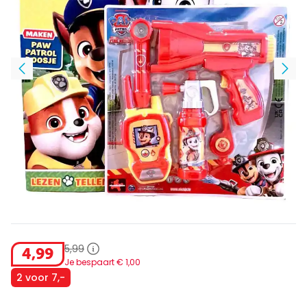
5
,
99
4
,
99
Je bespaart €
1
,
00
2 voor 7,-