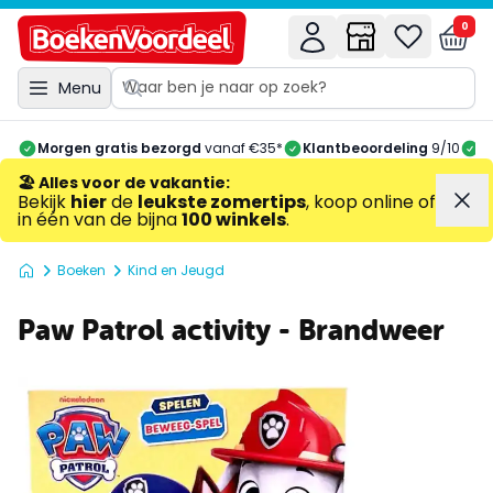
0
Menu
Morgen gratis bezorgd
vanaf €35*
Klantbeoordeling
9/10
A
🏖️ Alles voor de vakantie
:
Bekijk
hier
de
leukste zomertips
, koop online of
in één van de bijna
100 winkels
.
Boeken
Kind en Jeugd
Paw Patrol activity - Brandweer