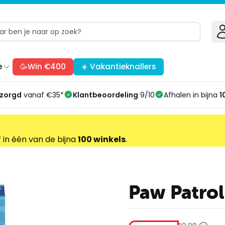
e
🥳Win €400
☀️ Vakantieknallers
ezorgd
vanaf €35*
Klantbeoordeling
9/10
Afhalen in bijna
1
f in één van de bijna
100 winkels
.
Paw Patrol