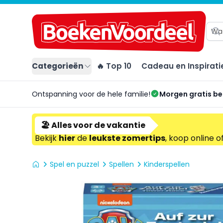
Categorieën
🔥 Top 10
Cadeau en Inspirati
Ontspanning voor de hele familie!
Morgen gratis b
🏖️ Alles voor de vakantie
Bekijk
hier
de
leukste zomertips
, koop online o
Spel en puzzel
Spellen
Kinderspellen