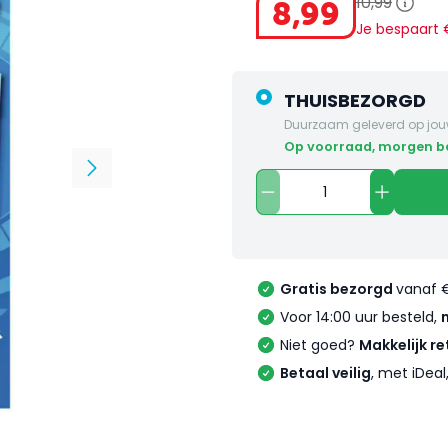
10
,
99
8
,
99
Je bespaart
THUISBEZORGD
Duurzaam geleverd op jou
op voorraad, morgen 
Gratis bezorgd
vanaf 
Voor 14:00 uur besteld,
Niet goed?
Makkelijk re
Betaal veilig
, met iDea