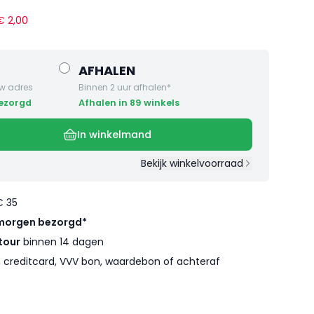
 €
2
,
00
AFHALEN
w adres
Binnen 2 uur afhalen*
bezorgd
Afhalen in 89 winkels
In winkelmand
Bekijk winkelvoorraad
€ 35
morgen bezorgd*
tour
binnen 14 dagen
l, creditcard, VVV bon, waardebon of achteraf