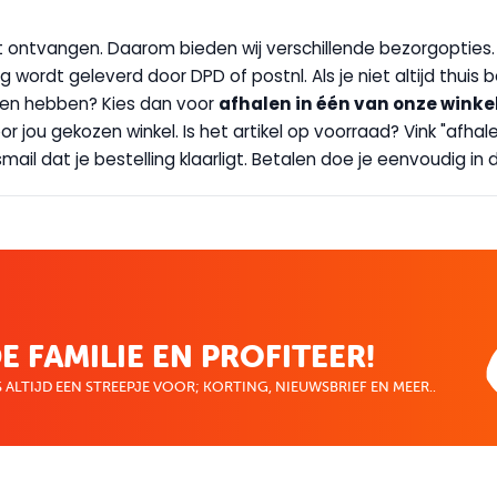
wilt ontvangen. Daarom bieden wij verschillende bezorgopties
g wordt geleverd door DPD of postnl. Als je niet altijd thuis 
handen hebben? Kies dan voor
afhalen in één van onze winke
 door jou gekozen winkel. Is het artikel op voorraad? Vink "af
ail dat je bestelling klaarligt. Betalen doe je eenvoudig in d
E FAMILIE EN PROFITEER!
 ALTIJD EEN STREEPJE VOOR; KORTING, NIEUWSBRIEF EN MEER..