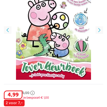
5
,
99
4
,
99
Je bespaart €
1
,
00
2 voor 7,-