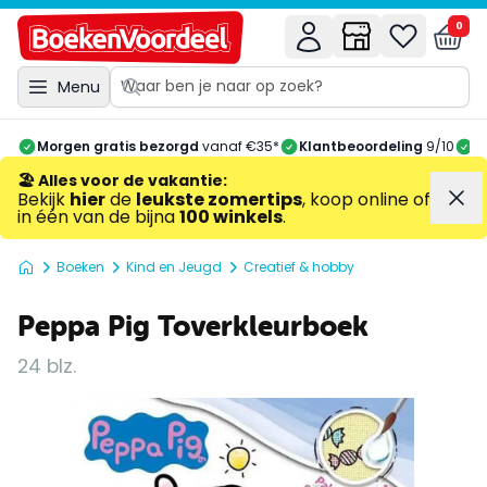
0
Menu
Morgen gratis bezorgd
vanaf €35*
Klantbeoordeling
9/10
A
🏖️ Alles voor de vakantie
:
Bekijk
hier
de
leukste zomertips
, koop online of
in één van de bijna
100 winkels
.
Boeken
Kind en Jeugd
Creatief & hobby
Peppa Pig Toverkleurboek
24 blz.