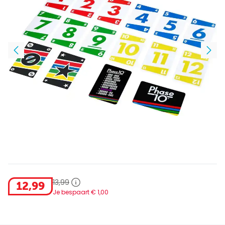
13
,
99
12
,
99
Je bespaart €
1
,
00