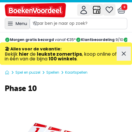
0
Menu
Morgen gratis bezorgd
vanaf €35*
Klantbeoordeling
9/10
A
🏖️ Alles voor de vakantie
:
Bekijk
hier
de
leukste zomertips
, koop online of
in één van de bijna
100 winkels
.
Spel en puzzel
Spellen
Kaartspellen
Phase 10