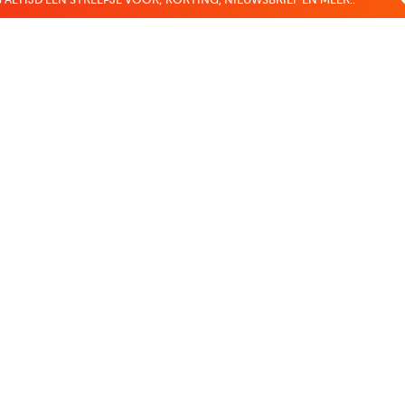
 ALTIJD EEN STREEPJE VOOR; KORTING, NIEUWSBRIEF EN MEER..
EKENVOORDEEL
MIJN BOEKENVOOR
Bestellingen
ekenVoordeel
Verlanglijst
Mijn aanbiedingen
len
Winkelaankopen
Makkelijk betalen
CADEAUTJE
Boekenvoordeel