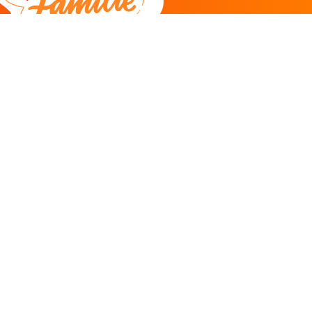
DEEL
CADEAU EN INSPIRATIE
Creatieve hobby
Spel en puzzel
Kind en jeugd
Boeken
Kunnen wij je helpen?
085 273 9701
Klantenservice
ma/do 11-12u
Antwoord binnen 2 uur* -
klik hier