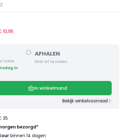
z.
 €
10
,
95
AFHALEN
w adres
Niet af te halen
In winkelmand
Bekijk winkelvoorraad
€ 35
morgen bezorgd*
tour
binnen 14 dagen