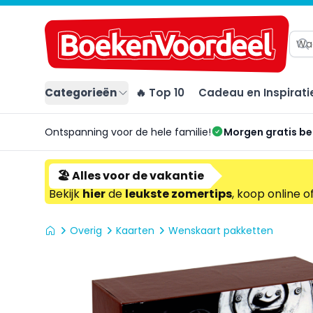
Categorieën
🔥 Top 10
Cadeau en Inspirati
Ontspanning voor de hele familie!
Morgen gratis b
🏖️ Alles voor de vakantie
Bekijk
hier
de
leukste zomertips
, koop online o
Overig
Kaarten
Wenskaart pakketten