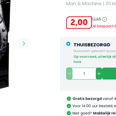
Man & Machine | 30 bl
12
,
95
2
,
00
Je bespaart
THUISBEZORGD
Duurzaam geleverd op jou
op voorraad, uiterlijk dinsdag in
huis
Gratis bezorgd
vanaf 
Voor 14:00 uur besteld,
Niet goed?
Makkelijk re