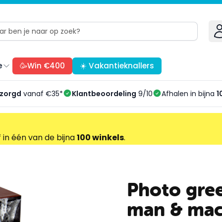
e
🥳Win €400
☀️ Vakantieknallers
ezorgd
vanaf €35*
Klantbeoordeling
9/10
Afhalen in bijna
1
f in één van de bijna
100 winkels
.
Photo gree
man & mac