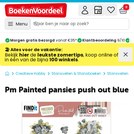
0
Menu
Morgen gratis bezorgd
vanaf €35*
Klantbeoordeling
9/10
A
🏖️ Alles voor de vakantie
:
Bekijk
hier
de
leukste zomertips
, koop online of
in één van de bijna
100 winkels
.
Creatieve Hobby
Stansvellen & Stansboeken
Stansvellen
Pm Painted pansies push out blue