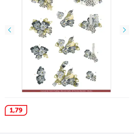
1
,
79