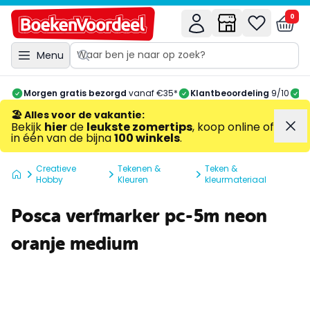
0
Menu
Morgen gratis bezorgd
vanaf €35*
Klantbeoordeling
9/10
A
🏖️ Alles voor de vakantie
:
Bekijk
hier
de
leukste zomertips
, koop online of
in één van de bijna
100 winkels
.
Creatieve
Tekenen &
Teken &
Hobby
Kleuren
kleurmateriaal
Posca verfmarker pc-5m neon
oranje medium