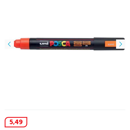
5
,
49