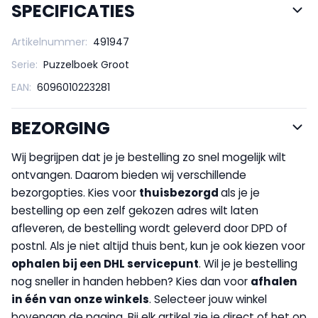
SPECIFICATIES
Artikelnummer:
491947
Serie:
Puzzelboek Groot
EAN:
6096010223281
BEZORGING
Wij begrijpen dat je je bestelling zo snel mogelijk wilt
ontvangen. Daarom bieden wij verschillende
bezorgopties. Kies voor
thuisbezorgd
als je je
bestelling op een zelf gekozen adres wilt laten
afleveren, de bestelling wordt geleverd door DPD of
postnl. Als je niet altijd thuis bent, kun je ook kiezen voor
op
halen bij een DHL servicepunt
. Wil je je bestelling
nog sneller in handen hebben? Kies dan voor
afhalen
in één van onze winkels
. Selecteer jouw winkel
bovenaan de pagina. Bij elk artikel zie je direct of het op