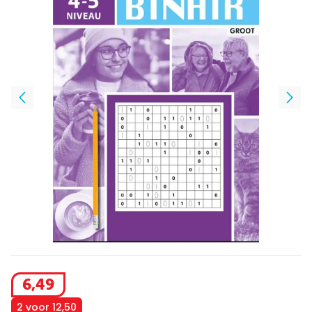
6
,
49
2 voor 12,50