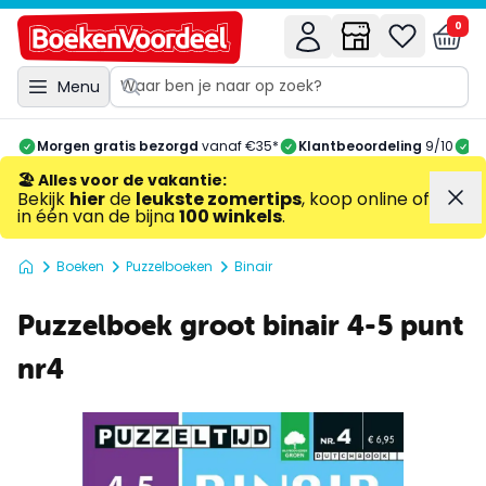
0
Menu
Morgen gratis bezorgd
vanaf €35*
Klantbeoordeling
9/10
A
🏖️ Alles voor de vakantie
:
Bekijk
hier
de
leukste zomertips
, koop online of
in één van de bijna
100 winkels
.
Boeken
Puzzelboeken
Binair
Puzzelboek groot binair 4-5 punt
nr4