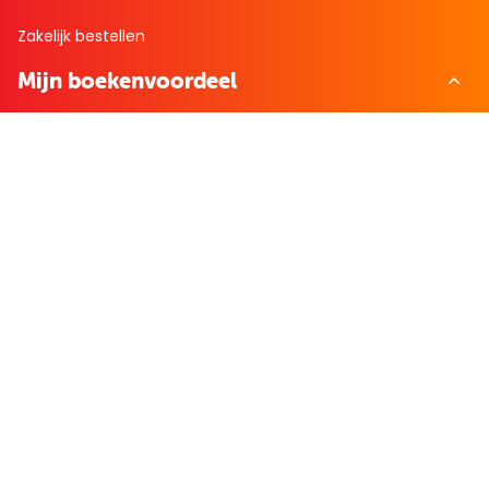
Zakelijk bestellen
Mijn boekenvoordeel
Bestellingen
Verlanglijst
Mijn aanbiedingen
Winkelaankopen
Cadeau en Inspiratie
Creatieve hobby
Spel en puzzel
Kind en jeugd