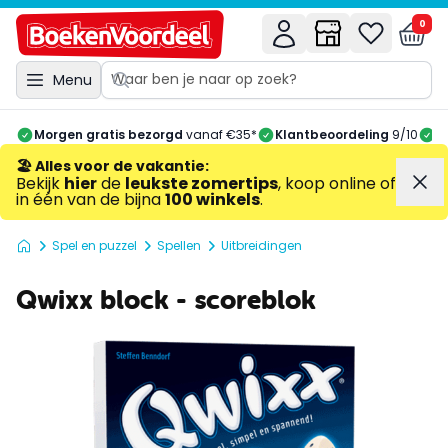
0
Menu
Morgen gratis bezorgd
vanaf €35*
Klantbeoordeling
9/10
A
🏖️ Alles voor de vakantie
:
Bekijk
hier
de
leukste zomertips
, koop online of
in één van de bijna
100 winkels
.
Spel en puzzel
Spellen
Uitbreidingen
Qwixx block - scoreblok