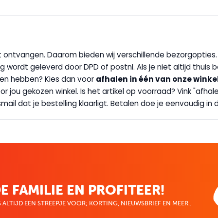
wilt ontvangen. Daarom bieden wij verschillende bezorgopties
g wordt geleverd door DPD of postnl. Als je niet altijd thuis 
handen hebben? Kies dan voor
afhalen in één van onze winke
 door jou gekozen winkel. Is het artikel op voorraad? Vink "af
ail dat je bestelling klaarligt. Betalen doe je eenvoudig in d
E FAMILIE EN PROFITEER!
 ALTIJD EEN STREEPJE VOOR; KORTING, NIEUWSBRIEF EN MEER..