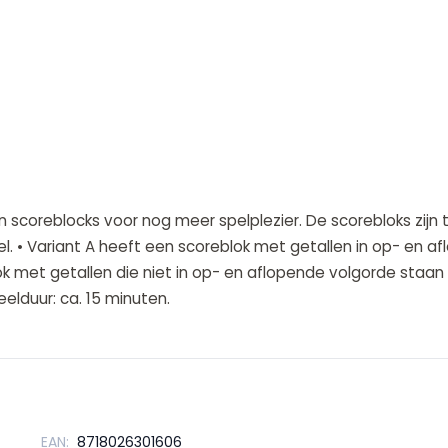
n scoreblocks voor nog meer spelplezier. De scorebloks zijn 
l. • Variant A heeft een scoreblok met getallen in op- en af
ok met getallen die niet in op- en aflopende volgorde staan m
eelduur: ca. 15 minuten.
EAN:
8718026301606