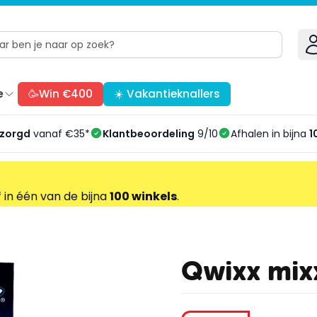
e
🥳Win €400
☀️ Vakantieknallers
ezorgd
vanaf €35*
Klantbeoordeling
9/10
Afhalen in bijna
1
f in één van de bijna
100 winkels
.
Qwixx mixx