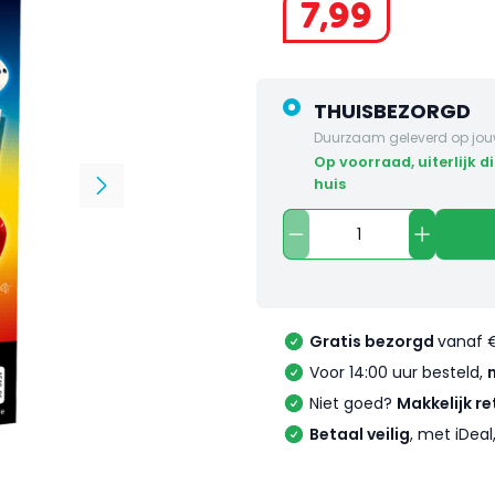
7
,
99
THUISBEZORGD
Duurzaam geleverd op jou
op voorraad, uiterlijk dinsdag in
huis
Gratis bezorgd
vanaf 
Voor 14:00 uur besteld,
Niet goed?
Makkelijk re
Betaal veilig
, met iDea