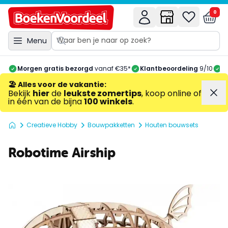
0
Menu
Morgen gratis bezorgd
vanaf €35*
Klantbeoordeling
9/10
A
🏖️ Alles voor de vakantie
:
Bekijk
hier
de
leukste zomertips
, koop online of
in één van de bijna
100 winkels
.
Creatieve Hobby
Bouwpakketten
Houten bouwsets
Robotime Airship