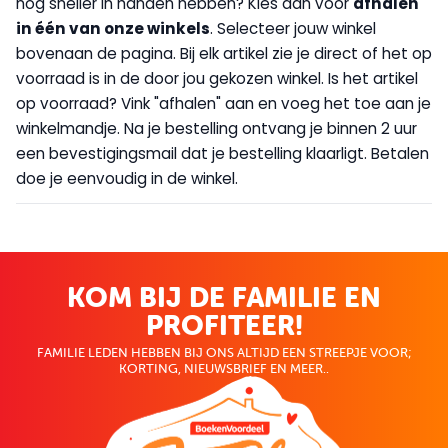
nog sneller in handen hebben? Kies dan voor
afhalen
in één van onze winkels
. Selecteer jouw winkel
bovenaan de pagina. Bij elk artikel zie je direct of het op
voorraad is in de door jou gekozen winkel. Is het artikel
op voorraad? Vink "afhalen" aan en voeg het toe aan je
winkelmandje. Na je bestelling ontvang je binnen 2 uur
een bevestigingsmail dat je bestelling klaarligt. Betalen
doe je eenvoudig in de winkel.
KOM BIJ DE FAMILIE EN
PROFITEER!
FAMILIE LEDEN HEBBEN BIJ ONS ALTIJD EEN STREEPJE VOOR;
KORTING, NIEUWSBRIEF EN MEER..