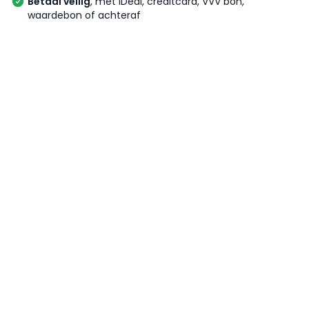
Betaal veilig
, met iDeal, creditcard, VVV bon,
waardebon of achteraf