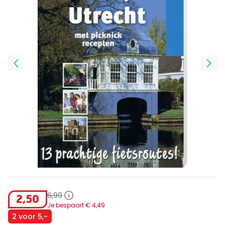
6
,
99
2
,
50
Je bespaart €
4
,
49
2 voor 5,-