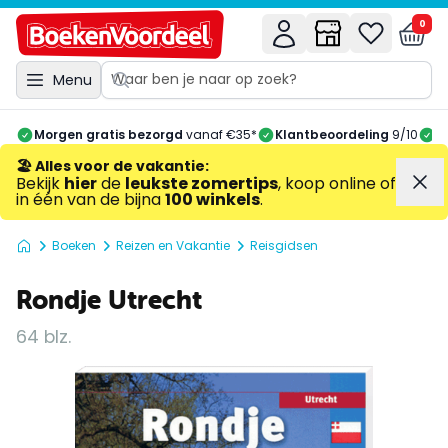
0
Menu
Morgen gratis bezorgd
vanaf €35*
Klantbeoordeling
9/10
A
🏖️ Alles voor de vakantie
:
Bekijk
hier
de
leukste zomertips
, koop online of
in één van de bijna
100 winkels
.
Boeken
Reizen en Vakantie
Reisgidsen
Rondje Utrecht
64 blz.