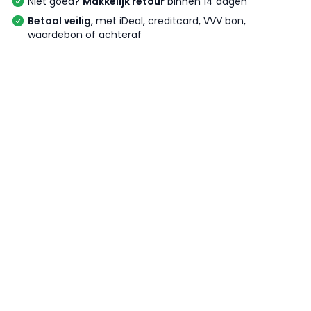
Niet goed?
Makkelijk retour
binnen 14 dagen
Betaal veilig
, met iDeal, creditcard, VVV bon,
waardebon of achteraf