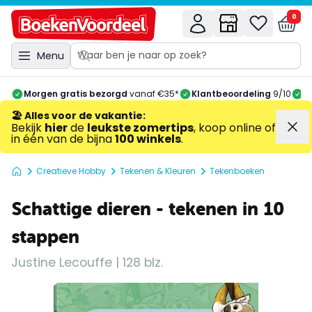
0
Menu
Morgen gratis bezorgd
vanaf €35*
Klantbeoordeling
9/10
A
🏖️ Alles voor de vakantie
:
Bekijk
hier
de
leukste zomertips
, koop online of
in één van de bijna
100 winkels
.
Creatieve Hobby
Tekenen & Kleuren
Tekenboeken
Schattige dieren - tekenen in 10
stappen
Justine Lecouffe | 128 blz.