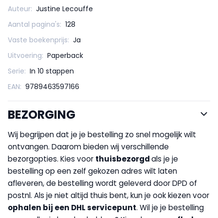
Auteur:
Justine Lecouffe
Aantal pagina's:
128
Vaste boekenprijs:
Ja
Uitvoering:
Paperback
Serie:
In 10 stappen
EAN:
9789463597166
BEZORGING
Wij begrijpen dat je je bestelling zo snel mogelijk wilt
ontvangen. Daarom bieden wij verschillende
bezorgopties. Kies voor
thuisbezorgd
als je je
bestelling op een zelf gekozen adres wilt laten
afleveren, de bestelling wordt geleverd door DPD of
postnl. Als je niet altijd thuis bent, kun je ook kiezen voor
op
halen bij een DHL servicepunt
. Wil je je bestelling