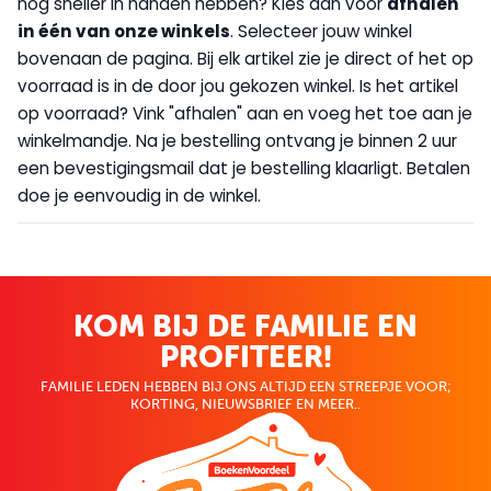
nog sneller in handen hebben? Kies dan voor
afhalen
in één van onze winkels
. Selecteer jouw winkel
bovenaan de pagina. Bij elk artikel zie je direct of het op
voorraad is in de door jou gekozen winkel. Is het artikel
op voorraad? Vink "afhalen" aan en voeg het toe aan je
winkelmandje. Na je bestelling ontvang je binnen 2 uur
een bevestigingsmail dat je bestelling klaarligt. Betalen
doe je eenvoudig in de winkel.
KOM BIJ DE FAMILIE EN
PROFITEER!
FAMILIE LEDEN HEBBEN BIJ ONS ALTIJD EEN STREEPJE VOOR;
KORTING, NIEUWSBRIEF EN MEER..