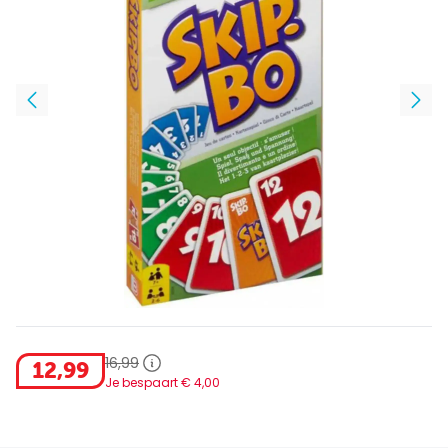
16
,
99
12
,
99
Je bespaart €
4
,
00