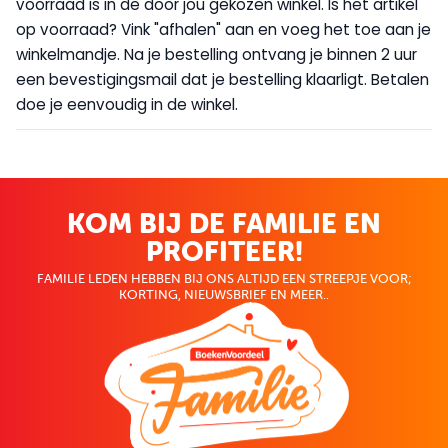
voorraad is in de door jou gekozen winkel. Is het artikel
op voorraad? Vink "afhalen" aan en voeg het toe aan je
winkelmandje. Na je bestelling ontvang je binnen 2 uur
een bevestigingsmail dat je bestelling klaarligt. Betalen
doe je eenvoudig in de winkel.
KOM BIJ DE FAMILIE EN
PROFITEER!
FAMILIE LEDEN HEBBEN BIJ ONS ALTIJD EEN STREEPJE VOOR;
KORTING, NIEUWSBRIEF EN MEER..