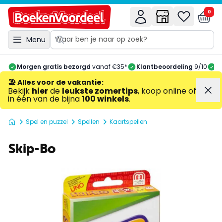
0
Menu
Morgen gratis bezorgd
vanaf €35*
Klantbeoordeling
9/10
A
🏖️ Alles voor de vakantie
:
Bekijk
hier
de
leukste zomertips
, koop online of
in één van de bijna
100 winkels
.
Spel en puzzel
Spellen
Kaartspellen
Skip-Bo