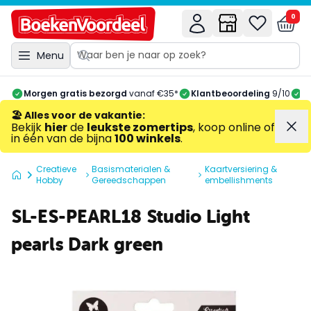
0
Menu
Morgen gratis bezorgd
vanaf €35*
Klantbeoordeling
9/10
A
🏖️ Alles voor de vakantie
:
Bekijk
hier
de
leukste zomertips
, koop online of
in één van de bijna
100 winkels
.
Creatieve
Basismaterialen &
Kaartversiering &
Hobby
Gereedschappen
embellishments
SL-ES-PEARL18 Studio Light
pearls Dark green