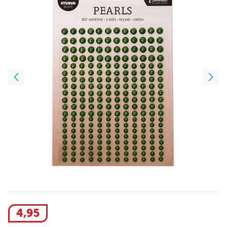
4
,
95