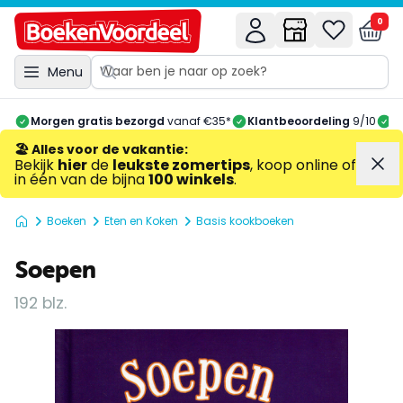
0
Menu
Morgen gratis bezorgd
vanaf €35*
Klantbeoordeling
9/10
A
🏖️ Alles voor de vakantie
:
Bekijk
hier
de
leukste zomertips
, koop online of
in één van de bijna
100 winkels
.
Boeken
Eten en Koken
Basis kookboeken
Soepen
192 blz.