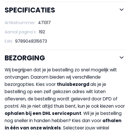
SPECIFICATIES
Artikelnummer:
471317
Aantal pagina's:
192
EAN:
9789048315673
BEZORGING
Wij begrijpen dat je je bestelling zo snel mogelijk wilt
ontvangen. Daarom bieden wij verschillende
bezorgopties. Kies voor
thuisbezorgd
als je je
bestelling op een zelf gekozen adres wilt laten
afleveren, de bestelling wordt geleverd door DPD of
postnl. Als je niet altijd thuis bent, kun je ook kiezen voor
op
halen bij een DHL servicepunt
. Wil je je bestelling
nog sneller in handen hebben? Kies dan voor
afhalen
in één van onze winkels
. Selecteer jouw winkel