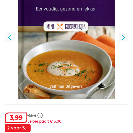
8
,
99
3
,
99
Je bespaart €
5
,
00
2 voor 5,-