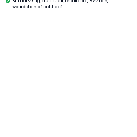
Betaal veilig
, met iDeal, creditcard, VVV bon,
waardebon of achteraf