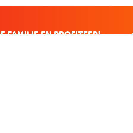
E FAMILIE EN PROFITEER!
 ALTIJD EEN STREEPJE VOOR; KORTING, NIEUWSBRIEF EN MEER..
EKENVOORDEEL
MIJN BOEKENVOOR
Bestellingen
ekenVoordeel
Verlanglijst
Mijn aanbiedingen
len
Winkelaankopen