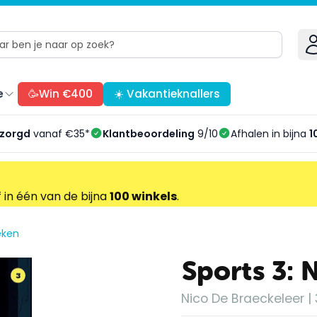
e
🥳Win €400
☀️ Vakantieknallers
ezorgd
vanaf €35*
Klantbeoordeling
9/10
Afhalen in bijna
1
f in één van de bijna
100 winkels
.
eken
Sports 3: 
Nico De Braeckeleer | 3