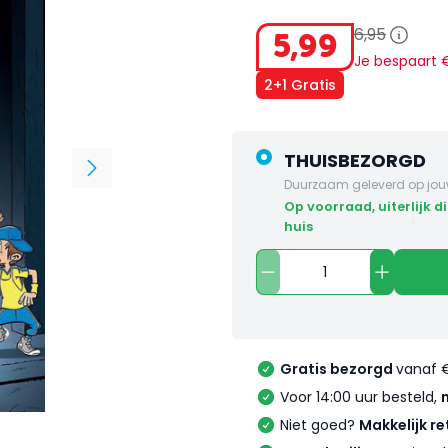
6
,
95
5
,
99
Je bespaart
2+1 Gratis
THUISBEZORGD
Duurzaam geleverd op jou
op voorraad, uiterlijk dinsdag in
huis
Gratis bezorgd
vanaf 
Voor 14:00 uur besteld,
Niet goed?
Makkelijk re