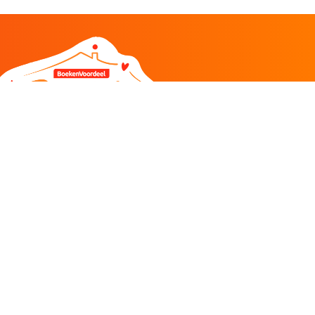
DEEL
CADEAU EN INSPIRATIE
Creatieve hobby
Spel en puzzel
Kind en jeugd
Boeken