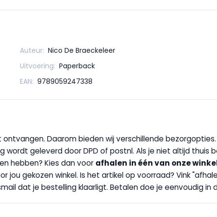
Auteur:
Nico De Braeckeleer
Uitvoering:
Paperback
EAN:
9789059247338
wilt ontvangen. Daarom bieden wij verschillende bezorgopties
g wordt geleverd door DPD of postnl. Als je niet altijd thuis 
handen hebben? Kies dan voor
afhalen in één van onze winke
 door jou gekozen winkel. Is het artikel op voorraad? Vink "af
ail dat je bestelling klaarligt. Betalen doe je eenvoudig in d