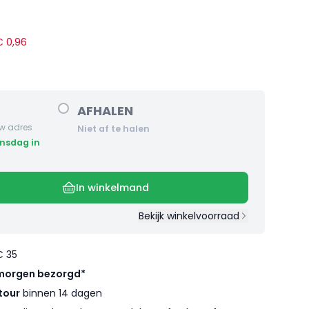
 €
0
,
96
AFHALEN
w adres
Niet af te halen
In winkelmand
Bekijk winkelvoorraad
€ 35
morgen bezorgd*
tour
binnen 14 dagen