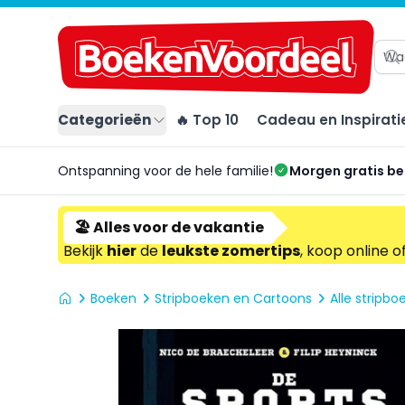
Categorieën
🔥 Top 10
Cadeau en Inspirati
Ontspanning voor de hele familie!
Morgen gratis b
🏖️ Alles voor de vakantie
Bekijk
hier
de
leukste zomertips
, koop online o
Boeken
Stripboeken en Cartoons
Alle stripbo