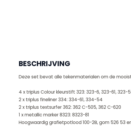
BESCHRIJVING
Deze set bevat alle tekenmaterialen om de mooist
4 x triplus Colour kleurstift 323: 323-6, 323-61, 323-
2 x triplus fineliner 334: 334-61, 334-54
2 x triplus textsurfer 362: 362 C-505, 362 C-620
1 x metallic marker 8323: 8323-81
Hoogwaardig grafietpotlood 100-2B, gom 526 53 en 