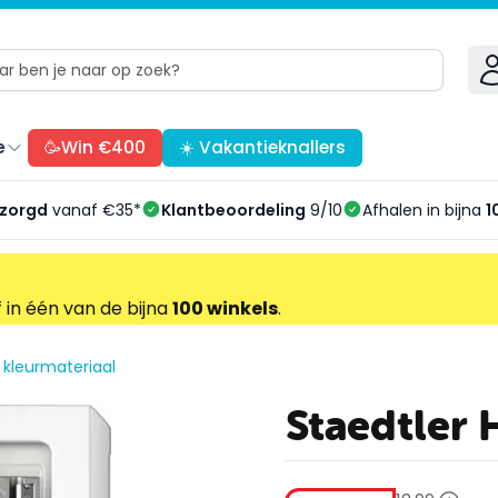
e
🥳Win €400
☀️ Vakantieknallers
ezorgd
vanaf €35*
Klantbeoordeling
9/10
Afhalen in bijna
1
f in één van de bijna
100 winkels
.
 kleurmateriaal
Staedtler 