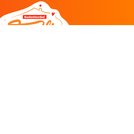
DEEL
CADEAU EN INSPIRATIE
Creatieve hobby
Spel en puzzel
Kind en jeugd
Boeken
Kunnen wij je helpen?