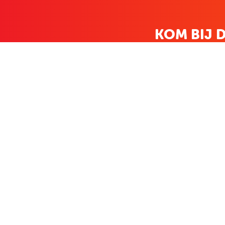
KOM BIJ D
FAMILIE LEDEN HEBBEN BIJ ONS
KLANTENSERVICE
OVER BO
Contact
Over ons
Bestellen & betalen
Werken bij Bo
Retourneren
Nieuws
Veelgestelde vragen
Zakelijk bestel
Volg Boekenvoordeel