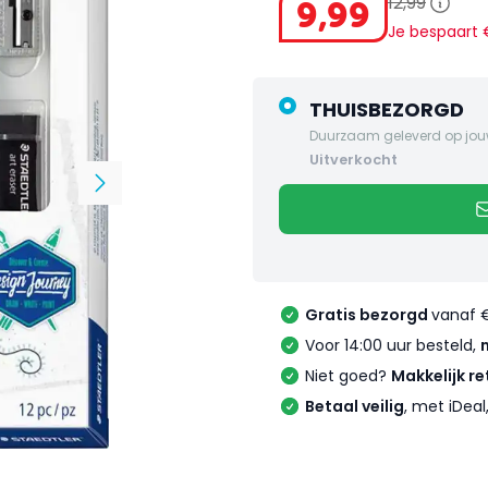
12
,
99
9
,
99
Je bespaart
THUISBEZORGD
Duurzaam geleverd op jou
uitverkocht
Gratis bezorgd
vanaf 
Voor 14:00 uur besteld,
Niet goed?
Makkelijk re
Betaal veilig
, met iDea