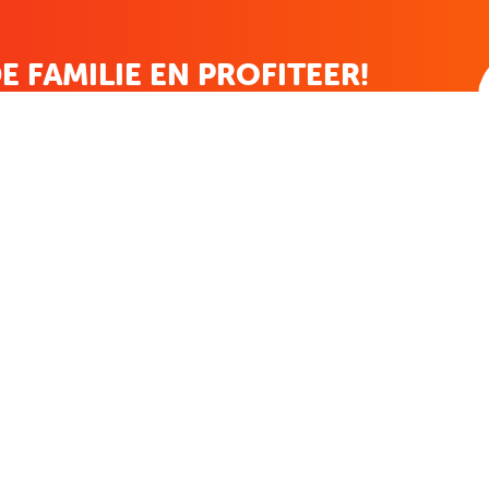
E FAMILIE EN PROFITEER!
 ALTIJD EEN STREEPJE VOOR; KORTING, NIEUWSBRIEF EN MEER..
EKENVOORDEEL
MIJN BOEKENVOOR
Bestellingen
ekenVoordeel
Verlanglijst
Mijn aanbiedingen
len
Winkelaankopen
Makkelijk betalen