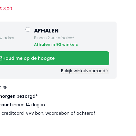
 €
3
,
00
AFHALEN
w adres
Binnen 2 uur afhalen*
Afhalen in 93 winkels
Houd me op de hoogte
Bekijk winkelvoorraad
€ 35
morgen bezorgd*
tour
binnen 14 dagen
l, creditcard, VVV bon, waardebon of achteraf