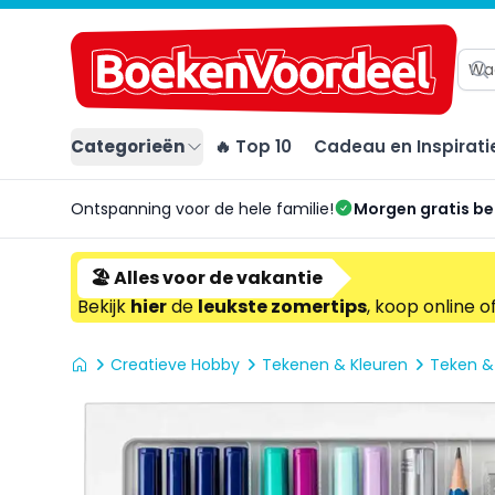
Categorieën
🔥 Top 10
Cadeau en Inspirati
Ontspanning voor de hele familie!
Morgen gratis b
🏖️ Alles voor de vakantie
Bekijk
hier
de
leukste zomertips
, koop online o
Creatieve Hobby
Tekenen & Kleuren
Teken &