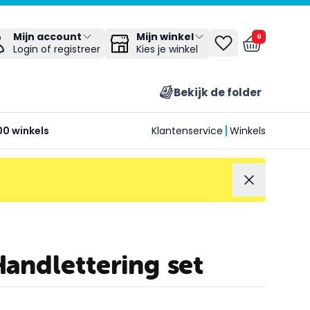
Mijn winkel
Mijn account
0
Kies je winkel
Login of registreer
Bekijk de folder
00 winkels
Klantenservice
Winkels
Handlettering set