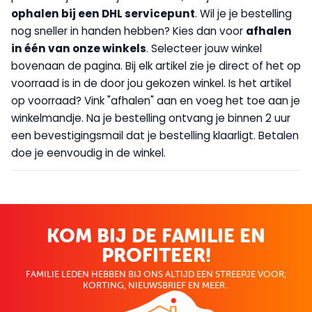
op
halen bij een DHL servicepunt
. Wil je je bestelling
nog sneller in handen hebben? Kies dan voor
afhalen
in één van onze winkels
. Selecteer jouw winkel
bovenaan de pagina. Bij elk artikel zie je direct of het op
voorraad is in de door jou gekozen winkel. Is het artikel
op voorraad? Vink "afhalen" aan en voeg het toe aan je
winkelmandje. Na je bestelling ontvang je binnen 2 uur
een bevestigingsmail dat je bestelling klaarligt. Betalen
doe je eenvoudig in de winkel.
KOM BIJ DE FAMILIE EN
PROFITEER!
FAMILIE LEDEN HEBBEN BIJ ONS ALTIJD EEN STREEPJE VOOR;
KORTING, NIEUWSBRIEF EN MEER..