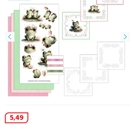
5
,
49