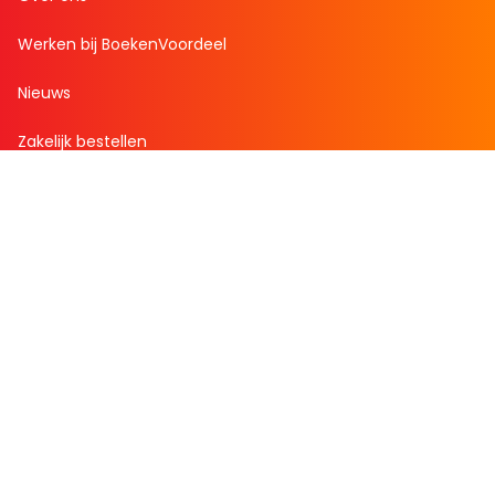
Werken bij BoekenVoordeel
Nieuws
Zakelijk bestellen
Mijn boekenvoordeel
Bestellingen
Verlanglijst
Mijn aanbiedingen
Winkelaankopen
Cadeau en Inspiratie
Creatieve hobby