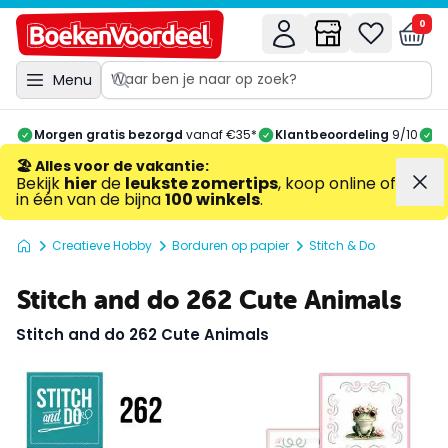
0
Menu
Morgen gratis bezorgd
vanaf €35*
Klantbeoordeling
9/10
A
🏖️ Alles voor de vakantie
:
Bekijk
hier
de
leukste zomertips
, koop online of
in één van de bijna
100 winkels
.
Creatieve Hobby
Borduren op papier
Stitch & Do
Stitch and do 262 Cute Animals
Stitch and do 262 Cute Animals