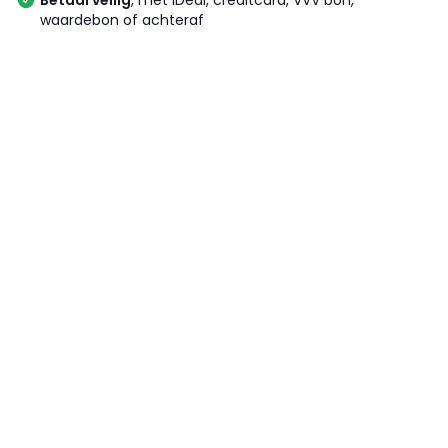
Betaal veilig
, met iDeal, creditcard, VVV bon,
waardebon of achteraf