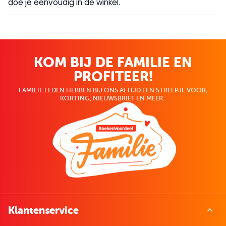
doe je eenvoudig in de winkel.
KOM BIJ DE FAMILIE EN
PROFITEER!
FAMILIE LEDEN HEBBEN BIJ ONS ALTIJD EEN STREEPJE VOOR;
KORTING, NIEUWSBRIEF EN MEER..
Klantenservice