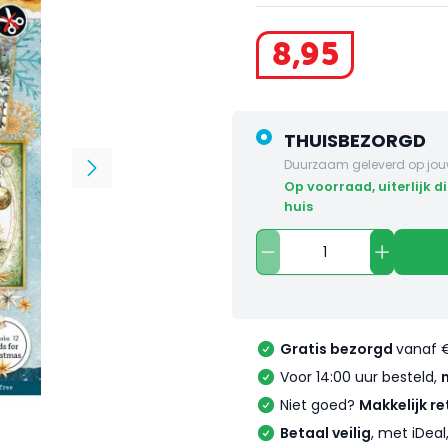
8
,
95
THUISBEZORGD
Duurzaam geleverd op jou
op voorraad, uiterlijk dinsdag in
huis
Gratis bezorgd
vanaf 
Voor 14:00 uur besteld,
Niet goed?
Makkelijk re
Betaal veilig
, met iDea