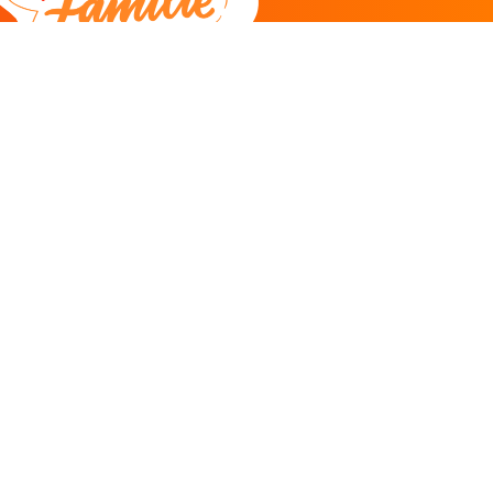
DEEL
CADEAU EN INSPIRATIE
Creatieve hobby
Spel en puzzel
Kind en jeugd
Boeken
Kunnen wij je helpen?
085 273 9701
Klantenservice
ma/do 11-12u
Antwoord binnen 2 uur* -
klik hier