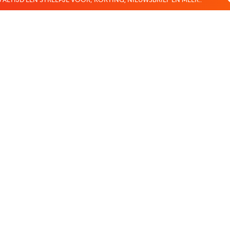
 ALTIJD EEN STREEPJE VOOR; KORTING, NIEUWSBRIEF EN MEER..
EKENVOORDEEL
MIJN BOEKENVOOR
Bestellingen
ekenVoordeel
Verlanglijst
Mijn aanbiedingen
len
Winkelaankopen
Makkelijk betalen
CADEAUTJE
Boekenvoordeel