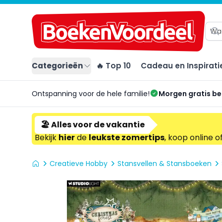
Categorieën
🔥 Top 10
Cadeau en Inspirati
Ontspanning voor de hele familie!
Morgen gratis b
🏖️ Alles voor de vakantie
Bekijk
hier
de
leukste zomertips
, koop online o
Creatieve Hobby
Stansvellen & Stansboeken