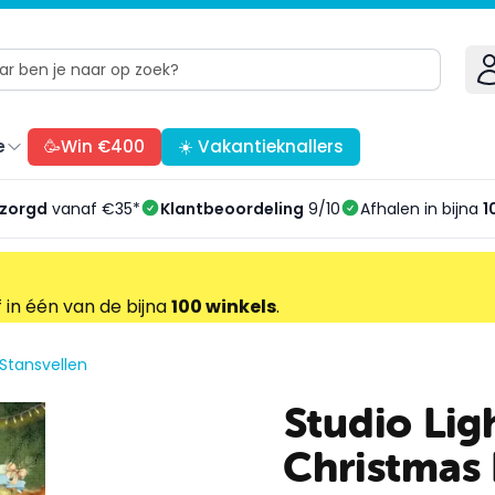
e
🥳Win €400
☀️ Vakantieknallers
ezorgd
vanaf €35*
Klantbeoordeling
9/10
Afhalen in bijna
1
f in één van de bijna
100 winkels
.
Stansvellen
Studio Lig
Christmas