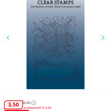
6
,
99
3
,
50
Je bespaart €
3
,
49