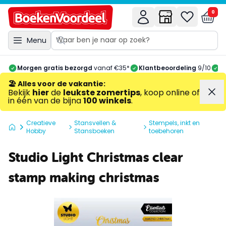
0
Menu
Morgen gratis bezorgd
vanaf €35*
Klantbeoordeling
9/10
A
🏖️ Alles voor de vakantie
:
Bekijk
hier
de
leukste zomertips
, koop online of
in één van de bijna
100 winkels
.
Creatieve
Stansvellen &
Stempels, inkt en
Hobby
Stansboeken
toebehoren
Studio Light Christmas clear
stamp making christmas