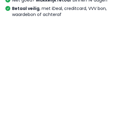
Niet goed?
Makkelijk retour
binnen 14 dagen
Betaal veilig
, met iDeal, creditcard, VVV bon,
waardebon of achteraf