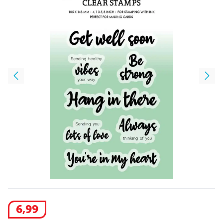
6
,
99