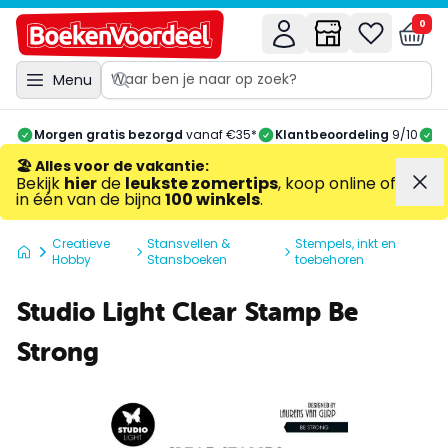
0
Menu
Morgen gratis bezorgd
vanaf €35*
Klantbeoordeling
9/10
A
🏖️ Alles voor de vakantie
:
Bekijk
hier
de
leukste zomertips
, koop online of
in één van de bijna
100 winkels
.
Creatieve
Stansvellen &
Stempels, inkt en
Hobby
Stansboeken
toebehoren
Studio Light Clear Stamp Be
Strong