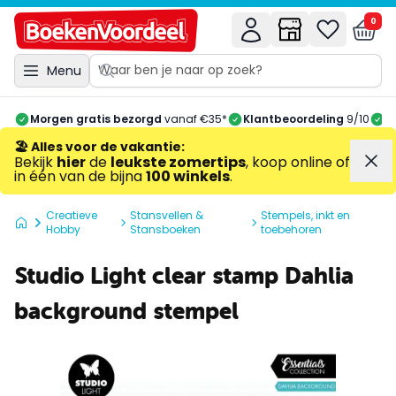
0
Menu
Morgen gratis bezorgd
vanaf €35*
Klantbeoordeling
9/10
A
🏖️ Alles voor de vakantie
:
Bekijk
hier
de
leukste zomertips
, koop online of
in één van de bijna
100 winkels
.
Creatieve
Stansvellen &
Stempels, inkt en
Hobby
Stansboeken
toebehoren
Studio Light clear stamp Dahlia
background stempel