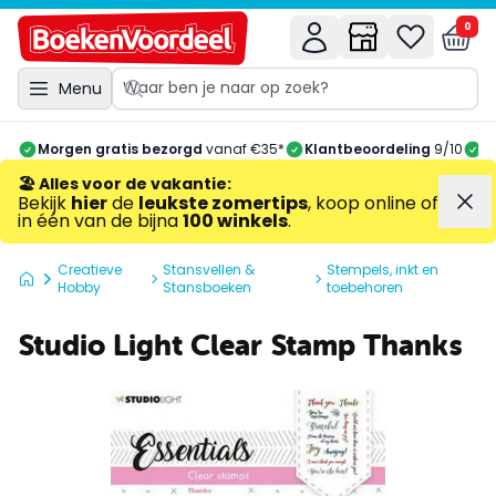
0
Menu
Morgen gratis bezorgd
vanaf €35*
Klantbeoordeling
9/10
A
🏖️ Alles voor de vakantie
:
Bekijk
hier
de
leukste zomertips
, koop online of
in één van de bijna
100 winkels
.
Creatieve
Stansvellen &
Stempels, inkt en
Hobby
Stansboeken
toebehoren
Studio Light Clear Stamp Thanks