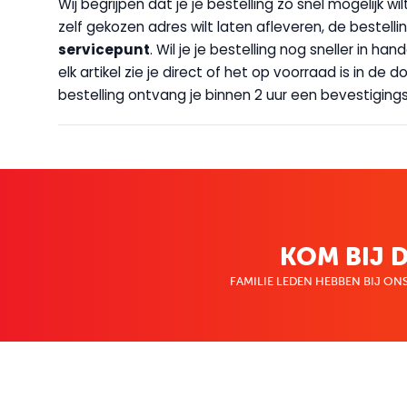
Wij begrijpen dat je je bestelling zo snel mogelijk 
zelf gekozen adres wilt laten afleveren, de bestellin
servicepunt
. Wil je je bestelling nog sneller in 
elk artikel zie je direct of het op voorraad is in de
bestelling ontvang je binnen 2 uur een bevestigingsm
KOM BIJ D
FAMILIE LEDEN HEBBEN BIJ ONS
KLANTENSERVICE
OVER BO