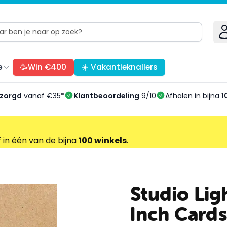
e
🥳Win €400
☀️ Vakantieknallers
ezorgd
vanaf €35*
Klantbeoordeling
9/10
Afhalen in bijna
1
f in één van de bijna
100 winkels
.
Studio Li
Inch Cards