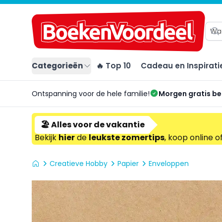
Categorieën
🔥 Top 10
Cadeau en Inspirati
Ontspanning voor de hele familie!
Morgen gratis b
🏖️ Alles voor de vakantie
Bekijk
hier
de
leukste zomertips
, koop online o
Creatieve Hobby
Papier
Enveloppen