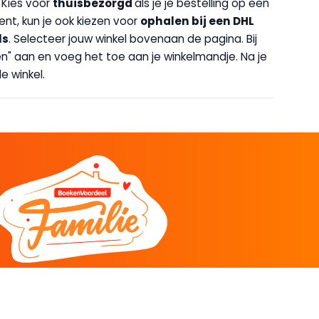
. Kies voor
thuisbezorgd
als je je bestelling op een
bent, kun je ook kiezen voor
op
halen bij een DHL
ls
. Selecteer jouw winkel bovenaan de pagina. Bij
halen" aan en voeg het toe aan je winkelmandje. Na je
e winkel.
DEEL
CADEAU EN INSPIRATIE