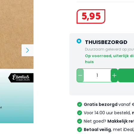
5
,
95
THUISBEZORGD
Duurzaam geleverd op jou
op voorraad, uiterlijk dinsdag in
huis
Gratis bezorgd
vanaf 
Voor 14:00 uur besteld,
Niet goed?
Makkelijk re
Betaal veilig
, met iDea