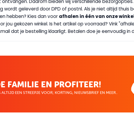
wilt ontvangen. Daarom bieden wij verschillende bezorgopties
g wordt geleverd door DPD of postnl. Als je niet altijd thuis 
handen hebben? Kies dan voor
afhalen in één van onze winke
 door jou gekozen winkel. Is het artikel op voorraad? Vink "af
ail dat je bestelling klaarligt. Betalen doe je eenvoudig in d
E FAMILIE EN PROFITEER!
 ALTIJD EEN STREEPJE VOOR; KORTING, NIEUWSBRIEF EN MEER..
EKENVOORDEEL
MIJN BOEKENVOOR