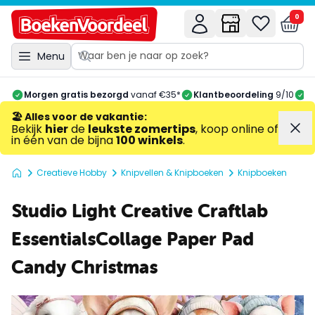
0
Menu
Morgen gratis bezorgd
vanaf €35*
Klantbeoordeling
9/10
A
🏖️ Alles voor de vakantie
:
Bekijk
hier
de
leukste zomertips
, koop online of
in één van de bijna
100 winkels
.
Creatieve Hobby
Knipvellen & Knipboeken
Knipboeken
Studio Light Creative Craftlab
EssentialsCollage Paper Pad
Candy Christmas