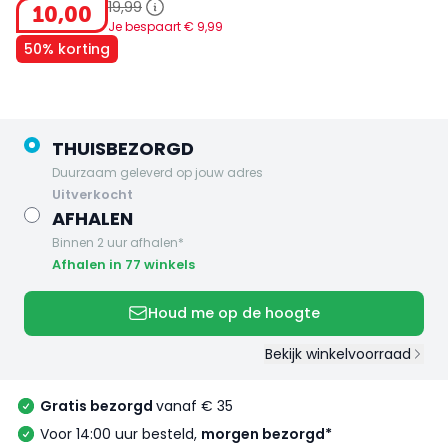
19
,
99
10
,
00
Je bespaart €
9
,
99
50% korting
THUISBEZORGD
Duurzaam geleverd op jouw adres
uitverkocht
AFHALEN
Binnen 2 uur afhalen*
Afhalen in 77 winkels
Houd me op de hoogte
Bekijk winkelvoorraad
Gratis bezorgd
vanaf € 35
Voor 14:00 uur besteld,
morgen bezorgd*