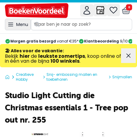
0
Menu
Morgen gratis bezorgd
vanaf €35*
Klantbeoordeling
9/10
A
🏖️ Alles voor de vakantie
:
Bekijk
hier
de
leukste zomertips
, koop online of
in één van de bijna
100 winkels
.
Creatieve
Snij- embossing mallen en
Snijmallen
Hobby
toebehoren
Studio Light Cutting die
Christmas essentials 1 - Tree pop
out nr. 255