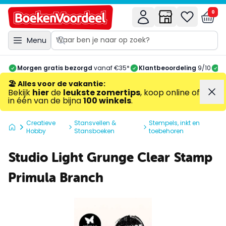
0
Menu
Morgen gratis bezorgd
vanaf €35*
Klantbeoordeling
9/10
A
🏖️ Alles voor de vakantie
:
Bekijk
hier
de
leukste zomertips
, koop online of
in één van de bijna
100 winkels
.
Creatieve
Stansvellen &
Stempels, inkt en
Hobby
Stansboeken
toebehoren
Studio Light Grunge Clear Stamp
Primula Branch