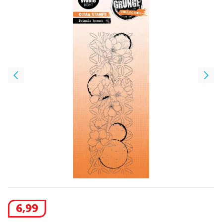
6
,
99