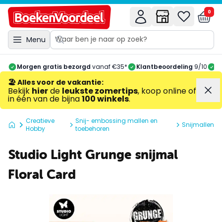
0
Menu
Morgen gratis bezorgd
vanaf €35*
Klantbeoordeling
9/10
A
🏖️ Alles voor de vakantie
:
Bekijk
hier
de
leukste zomertips
, koop online of
in één van de bijna
100 winkels
.
Creatieve
Snij- embossing mallen en
Snijmallen
Hobby
toebehoren
Studio Light Grunge snijmal
Floral Card