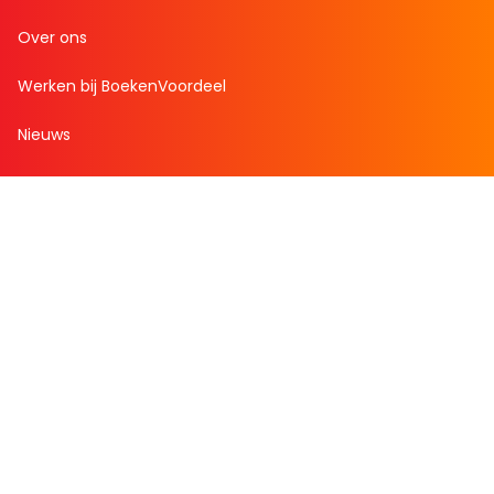
Over ons
Werken bij BoekenVoordeel
Nieuws
Zakelijk bestellen
Mijn boekenvoordeel
Bestellingen
Verlanglijst
Mijn aanbiedingen
Winkelaankopen
Cadeau en Inspiratie