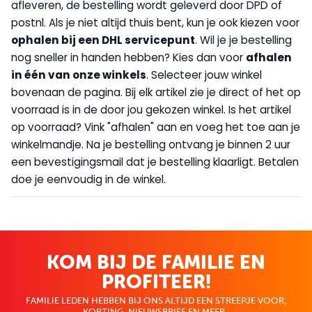
afleveren, de bestelling wordt geleverd door DPD of
postnl. Als je niet altijd thuis bent, kun je ook kiezen voor
op
halen bij een DHL servicepunt
. Wil je je bestelling
nog sneller in handen hebben? Kies dan voor
afhalen
in één van onze winkels
. Selecteer jouw winkel
bovenaan de pagina. Bij elk artikel zie je direct of het op
voorraad is in de door jou gekozen winkel. Is het artikel
op voorraad? Vink "afhalen" aan en voeg het toe aan je
winkelmandje. Na je bestelling ontvang je binnen 2 uur
een bevestigingsmail dat je bestelling klaarligt. Betalen
doe je eenvoudig in de winkel.
KOM BIJ DE FAMILIE EN
PROFITEER!
FAMILIE LEDEN HEBBEN BIJ ONS ALTIJD EEN STREEPJE VOOR;
KORTING, NIEUWSBRIEF EN MEER..