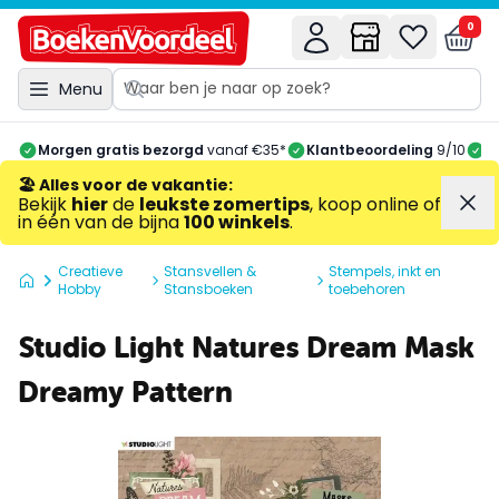
0
Menu
Morgen gratis bezorgd
vanaf €35*
Klantbeoordeling
9/10
A
🏖️ Alles voor de vakantie
:
Bekijk
hier
de
leukste zomertips
, koop online of
in één van de bijna
100 winkels
.
Creatieve
Stansvellen &
Stempels, inkt en
Hobby
Stansboeken
toebehoren
Studio Light Natures Dream Mask
Dreamy Pattern