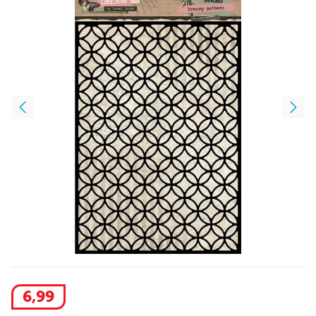
6
,
99