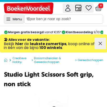
0
Menu
Morgen gratis bezorgd
vanaf €35*
Klantbeoordeling
9/10
A
🏖️ Alles voor de vakantie
:
Bekijk
hier
de
leukste zomertips
, koop online of
in één van de bijna
100 winkels
.
Creatieve
Basismaterialen &
Gereedschappen
Hobby
Gereedschappen
Studio Light Scissors Soft grip,
non stick