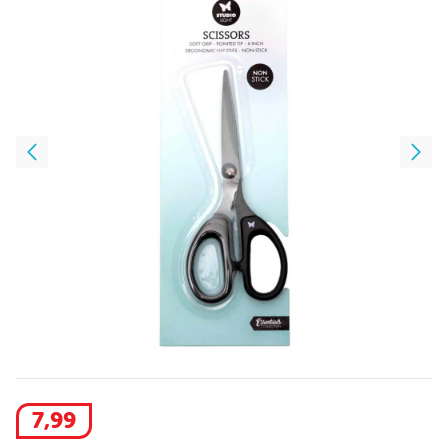
7
,
99