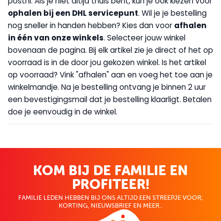
postnl. Als je niet altijd thuis bent, kun je ook kiezen voor
op
halen bij een DHL servicepunt
. Wil je je bestelling
nog sneller in handen hebben? Kies dan voor
afhalen
in één van onze winkels
. Selecteer jouw winkel
bovenaan de pagina. Bij elk artikel zie je direct of het op
voorraad is in de door jou gekozen winkel. Is het artikel
op voorraad? Vink "afhalen" aan en voeg het toe aan je
winkelmandje. Na je bestelling ontvang je binnen 2 uur
een bevestigingsmail dat je bestelling klaarligt. Betalen
doe je eenvoudig in de winkel.
KOM BIJ DE FAMILIE EN
PROFITEER!
FAMILIE LEDEN HEBBEN BIJ ONS ALTIJD EEN STREEPJE VOOR;
KORTING, NIEUWSBRIEF EN MEER..