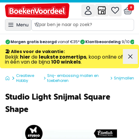
0
Menu
Morgen gratis bezorgd
vanaf €35*
Klantbeoordeling
9/10
A
🏖️ Alles voor de vakantie
:
Bekijk
hier
de
leukste zomertips
, koop online of
in één van de bijna
100 winkels
.
Creatieve
Snij- embossing mallen en
Snijmallen
Hobby
toebehoren
Studio Light Snijmal Square
Shape