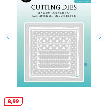
8
,
99