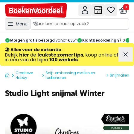
0
Menu
Morgen gratis bezorgd
vanaf €35*
Klantbeoordeling
9/10
A
🏖️ Alles voor de vakantie
:
Bekijk
hier
de
leukste zomertips
, koop online of
in één van de bijna
100 winkels
.
Creatieve
Snij- embossing mallen en
Snijmallen
Hobby
toebehoren
Studio Light snijmal Winter