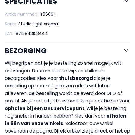
SPECIFICATIES
Artikelnummer:
496864
Serie:
Studio Light snijmal
EAN:
8713943153444
BEZORGING
Wij begrijpen dat je je bestelling zo snel mogelijk wilt
ontvangen. Daarom bieden wij verschillende
bezorgopties. Kies voor
thuisbezorgd
als je je
bestelling op een zelf gekozen adres wilt laten
afleveren, de bestelling wordt geleverd door DPD of
postnl. Als je niet altijd thuis bent, kun je ook kiezen voor
op
halen bij een DHL servicepunt
. Wil je je bestelling
nog sneller in handen hebben? Kies dan voor
afhalen
in één van onze winkels
. Selecteer jouw winkel
bovenaan de pagina. Bij elk artikel zie je direct of het op