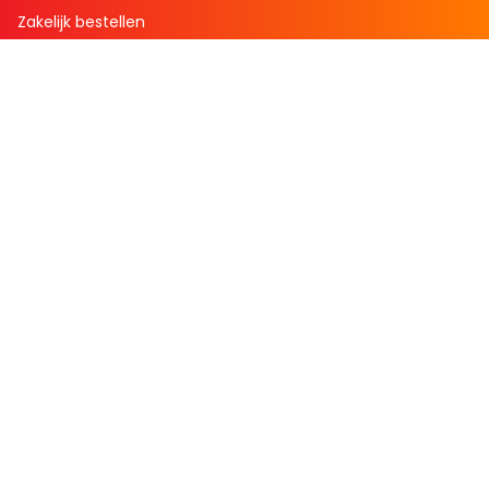
Zakelijk bestellen
Mijn boekenvoordeel
Bestellingen
Verlanglijst
Mijn aanbiedingen
Winkelaankopen
Cadeau en Inspiratie
Creatieve hobby
Spel en puzzel
Kind en jeugd