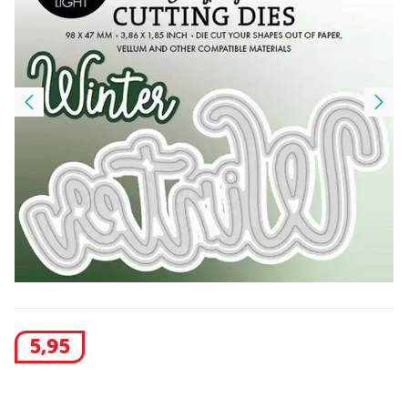
5
,
95