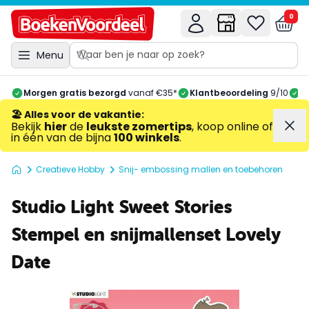
0
Menu
Morgen gratis bezorgd
vanaf €35*
Klantbeoordeling
9/10
A
🏖️ Alles voor de vakantie
:
Bekijk
hier
de
leukste zomertips
, koop online of
in één van de bijna
100 winkels
.
Creatieve Hobby
Snij- embossing mallen en toebehoren
Studio Light Sweet Stories
Stempel en snijmallenset Lovely
Date