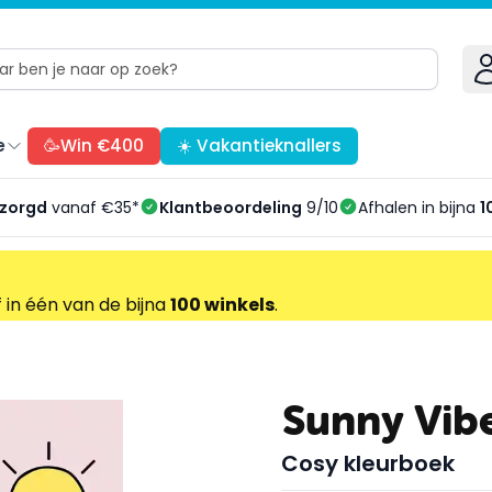
e
🥳Win €400
☀️ Vakantieknallers
ezorgd
vanaf €35*
Klantbeoordeling
9/10
Afhalen in bijna
1
f in één van de bijna
100 winkels
.
Sunny Vibe
Cosy kleurboek