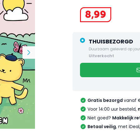
8
,
99
THUISBEZORGD
Duurzaam geleverd op jou
uitverkocht
Gratis bezorgd
vanaf 
Voor 14:00 uur besteld,
Niet goed?
Makkelijk re
Betaal veilig
, met iDea