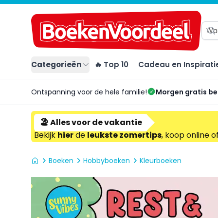
Categorieën
🔥 Top 10
Cadeau en Inspirati
Ontspanning voor de hele familie!
Morgen gratis b
🏖️ Alles voor de vakantie
Bekijk
hier
de
leukste zomertips
, koop online o
Boeken
Hobbyboeken
Kleurboeken