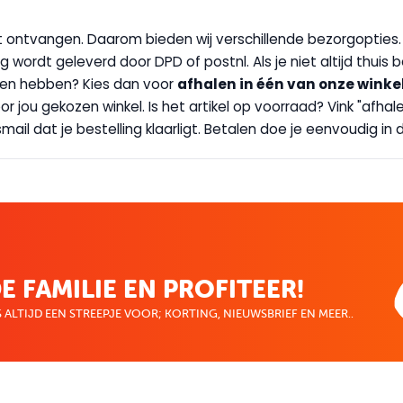
wilt ontvangen. Daarom bieden wij verschillende bezorgopties
g wordt geleverd door DPD of postnl. Als je niet altijd thuis 
handen hebben? Kies dan voor
afhalen in één van onze winke
 door jou gekozen winkel. Is het artikel op voorraad? Vink "af
ail dat je bestelling klaarligt. Betalen doe je eenvoudig in d
E FAMILIE EN PROFITEER!
 ALTIJD EEN STREEPJE VOOR; KORTING, NIEUWSBRIEF EN MEER..